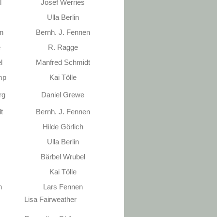
l
Josef Werries
Ulla Berlin
n
Bernh. J. Fennen
e
R. Ragge
l
Manfred Schmidt
mp
Kai Tölle
rg
Daniel Grewe
t
Bernh. J. Fennen
Hilde Görlich
Ulla Berlin
Bärbel Wrubel
Kai Tölle
n
Lars Fennen
isa Fairweather