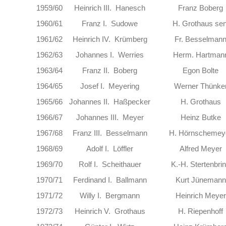
1959/60
Heinrich III. Hanesch
Franz Boberg
1960/61
Franz I. Sudowe
H. Grothaus sen
1961/62
Heinrich IV. Krümberg
Fr. Besselman
1962/63
Johannes I. Werries
Herm. Hartman
1963/64
Franz II. Boberg
Egon Bolte
1964/65
Josef I. Meyering
Werner Thünke
1965/66
Johannes II. Haßpecker
H. Grothaus
1966/67
Johannes III. Meyer
Heinz Butke
1967/68
Franz III. Besselmann
H. Hörnschemey
1968/69
Adolf I. Löffler
Alfred Meyer
1969/70
Rolf I. Scheithauer
K.-H. Stertenbri
1970/71
Ferdinand I. Ballmann
Kurt Jünemann
1971/72
Willy I. Bergmann
Heinrich Meyer
1972/73
Heinrich V. Grothaus
H. Riepenhoff