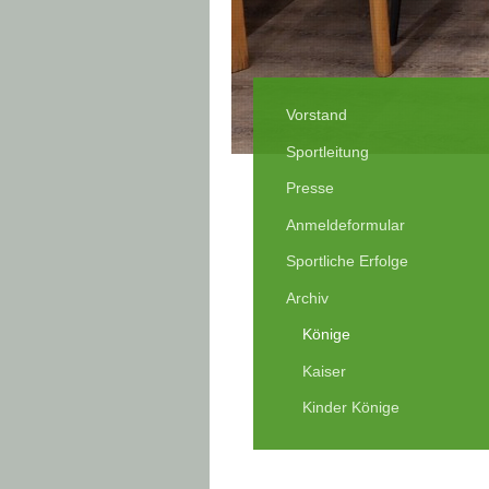
Vorstand
Sportleitung
Presse
Anmeldeformular
Sportliche Erfolge
Archiv
Könige
Kaiser
Kinder Könige