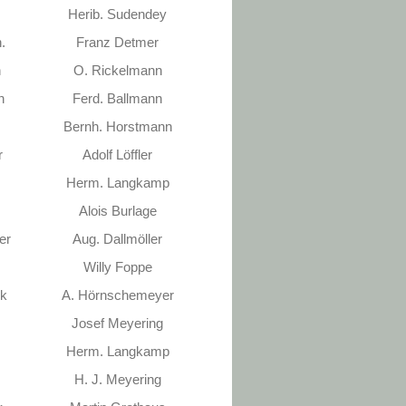
Herib. Sudendey
.
Franz Detmer
n
O. Rickelmann
n
Ferd. Ballmann
Bernh. Horstmann
r
Adolf Löffler
Herm. Langkamp
Alois Burlage
er
Aug. Dallmöller
Willy Foppe
nk
A. Hörnschemeyer
Josef Meyering
Herm. Langkamp
H. J. Meyering