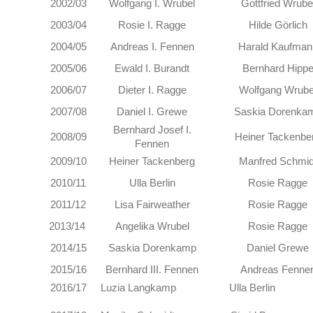
2002/03
Wolfgang I. Wrubel
Gottfried Wrube
2003/04
Rosie I. Ragge
Hilde Görlich
2004/05
Andreas I. Fennen
Harald Kaufman
2005/06
Ewald I. Burandt
Bernhard Hipp
2006/07
Dieter I. Ragge
Wolfgang Wrube
2007/08
Daniel I. Grewe
Saskia Dorenka
Bernhard Josef I.
2008/09
Heiner Tackenbe
Fennen
2009/10
Heiner Tackenberg
Manfred Schmid
2010/11
Ulla Berlin
Rosie Ragge
2011/12
Lisa Fairweather
Rosie Ragge
2013/14
Angelika Wrubel
Rosie Ragge
2014/15
Saskia Dorenkamp
Daniel Grewe
2015/16
Bernhard III. Fennen
Andreas Fenne
2016/17 Luzia Langkamp Ulla Berlin L