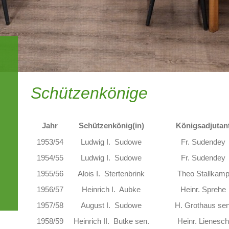
Schützenkönige
Jahr
Schützenkönig(in)
Königsadjutan
1953/54
Ludwig I. Sudowe
Fr. Sudendey
1954/55
Ludwig I. Sudowe
Fr. Sudendey
1955/56
Alois I. Stertenbrink
Theo Stallkam
1956/57
Heinrich I. Aubke
Heinr. Sprehe
1957/58
August I. Sudowe
H. Grothaus sen
1958/59
Heinrich II. Butke sen.
Heinr. Lienesc