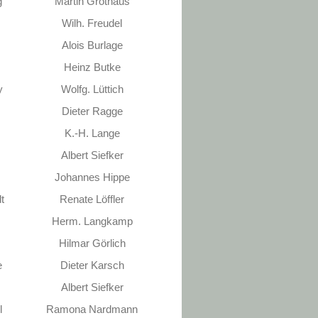
g
Martin Grothaus
Wilh. Freudel
Alois Burlage
Heinz Butke
y
Wolfg. Lüttich
Dieter Ragge
K.-H. Lange
Albert Siefker
Johannes Hippe
t
Renate Löffler
Herm. Langkamp
Hilmar Görlich
e
Dieter Karsch
Albert Siefker
l
Ramona Nardmann