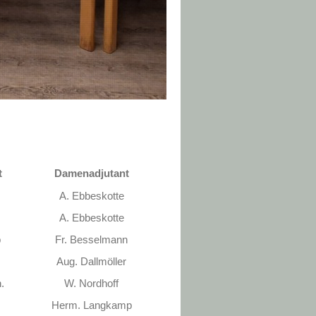
t
Damenadjutant
A. Ebbeskotte
A. Ebbeskotte
p
Fr. Besselmann
Aug. Dallmöller
.
W. Nordhoff
h
Herm. Langkamp