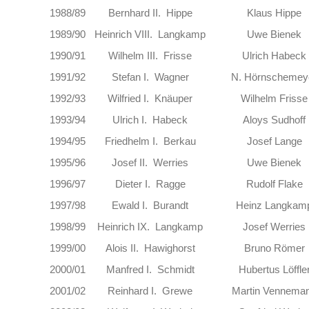
1988/89
Bernhard II. Hippe
Klaus Hippe
1989/90
Heinrich VIII. Langkamp
Uwe Bienek
1990/91
Wilhelm III. Frisse
Ulrich Habeck
1991/92
Stefan I. Wagner
N. Hörnschemey
1992/93
Wilfried I. Knäuper
Wilhelm Frisse
1993/94
Ulrich I. Habeck
Aloys Sudhoff
1994/95
Friedhelm I. Berkau
Josef Lange
1995/96
Josef II. Werries
Uwe Bienek
1996/97
Dieter I. Ragge
Rudolf Flake
1997/98
Ewald I. Burandt
Heinz Langkam
1998/99
Heinrich IX. Langkamp
Josef Werries
1999/00
Alois II. Hawighorst
Bruno Römer
2000/01
Manfred I. Schmidt
Hubertus Löffle
2001/02
Reinhard I. Grewe
Martin Vennema