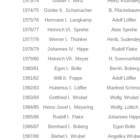
1973/74
Günter I. Wirtz
Heinz Krümber
1974/75
Günter II. Schumacher
B. Plückebaum
1975/76
Hermann I. Langkamp
Adolf Löffler
1976/77
Heinrich VI. Sprehe
Alois Sprehe
1977/78
Werner I. Thünker
Herib. Sudende
1978/79
Johannes IV. Hippe
Rudolf Flake
1979/80
Heinrich VII. Meyer
H. Sommerfeld
1980/81
Egon I. Bolte
Bernh. Boberg
1981/82
Willi II. Foppe
Adolf Löffler
1982/83
Hubertus I. Löffler
Manfred Schmid
1983/84
Gottfried I. Wrubel
Wolfg. Wrubel
1984/85
Heinz-Josef I. Meyering
Wolfg. Lüttich
1985/86
Rudolf I. Flake
Johannes Hipp
1986/87
Bernhard I. Boberg
Egon Bolte
1987/88
Bärbel I. Wrubel
Angelika Wrube