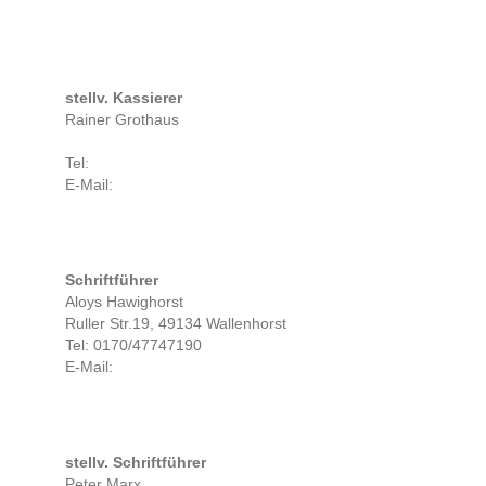
stellv. Kassierer
Rainer Grothaus
Tel:
E-Mail:
Schriftführer
Aloys Hawighorst
Ruller Str.19, 49134 Wallenhorst
Tel: 0170/47747190
E-Mail:
stellv. Schriftführer
Peter Marx